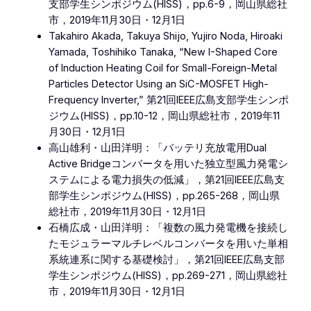
支部学生シンポジウム(HISS)，pp.6-9，岡山県総社
市，2019年11月30日・12月1日
Takahiro Akada, Takuya Shijo, Yujiro Noda, Hiroaki
Yamada, Toshihiko Tanaka, “New I-Shaped Core
of Induction Heating Coil for Small-Foreign-Metal
Particles Detector Using an SiC-MOSFET High-
Frequency Inverter,” 第21回IEEE広島支部学生シンポ
ジウム(HISS)，pp.10-12，岡山県総社市，2019年11
月30日・12月1日
高山雄利・山田洋明：「バッテリ充放電用Dual
Active Bridgeコンバータを用いた独立型風力発電シ
ステムによる電力損失の低減」，第21回IEEE広島支
部学生シンポジウム(HISS)，pp.265-268，岡山県
総社市，2019年11月30日・12月1日
石橋広成・山田洋明：「複数の風力発電機を接続し
たモジュラーマルチレベルコンバータを用いた単相
系統連系に関する基礎検討」，第21回IEEE広島支部
学生シンポジウム(HISS)，pp.269-271，岡山県総社
市，2019年11月30日・12月1日