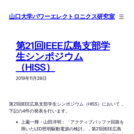
内
容
山口大学パワーエレクトロニクス研究室
を
ス
キ
ッ
第21回IEEE広島支部学
プ
生シンポジウム
（HISS）
2019年11月28日
第21回IEEE広島支部学生シンポジウム（HISS）において，
下記の4件の発表を行います。
上薗一輝・山田洋明：「アクティブバッファ回路を
用いたLED照明駆動電源の検討」，第21回IEEE広島